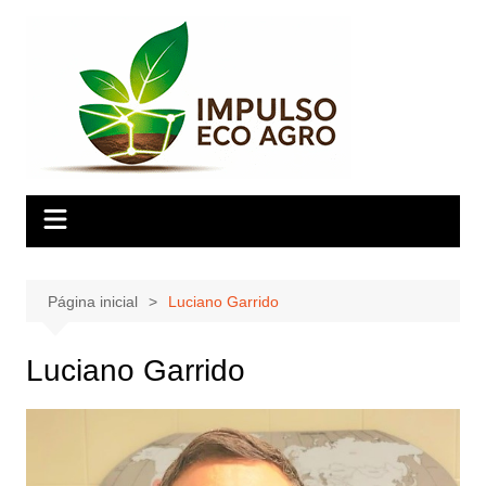
Ir
para
o
conteúdo
Página inicial
Luciano Garrido
Luciano Garrido