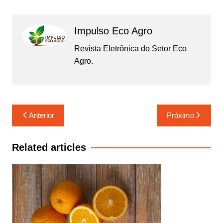
Impulso Eco Agro
Revista Eletrônica do Setor Eco
Agro.
Navegação
Anterior
Próximo
de
Post
Related articles