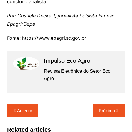
conclui o analista.
Por: Cristiele Deckert, jornalista bolsista Fapesc
Epagri/Cepa
Fonte: https://www.epagri.sc.gov.br
Impulso Eco Agro
Revista Eletrônica do Setor Eco
Agro.
Navegação
Anterior
Próximo
de
Post
Related articles