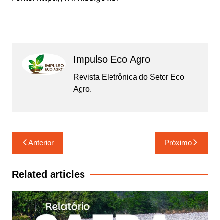
Impulso Eco Agro
Revista Eletrônica do Setor Eco
Agro.
Navegação
Anterior
Próximo
de
Post
Related articles