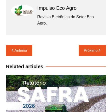
Impulso Eco Agro
Revista Eletrônica do Setor Eco
Agro.
Navegação
Anterior
Próximo
de
Post
Related articles